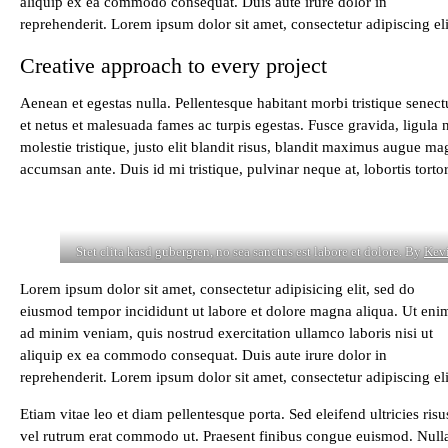
aliquip ex ea commodo consequat. Duis aute irure dolor in
reprehenderit. Lorem ipsum dolor sit amet, consectetur adipiscing eli
Creative approach to every project
Aenean et egestas nulla. Pellentesque habitant morbi tristique senect
et netus et malesuada fames ac turpis egestas. Fusce gravida, ligula 
molestie tristique, justo elit blandit risus, blandit maximus augue m
accumsan ante. Duis id mi tristique, pulvinar neque at, lobortis tortor
Stet clita kasd gubergren, no sea sanctus est labore et dolore. By
Kev
Lorem ipsum dolor sit amet, consectetur adipisicing elit, sed do
eiusmod tempor incididunt ut labore et dolore magna aliqua. Ut eni
ad minim veniam, quis nostrud exercitation ullamco laboris nisi ut
aliquip ex ea commodo consequat. Duis aute irure dolor in
reprehenderit. Lorem ipsum dolor sit amet, consectetur adipiscing eli
Etiam vitae leo et diam pellentesque porta. Sed eleifend ultricies risu
vel rutrum erat commodo ut. Praesent finibus congue euismod. Nul