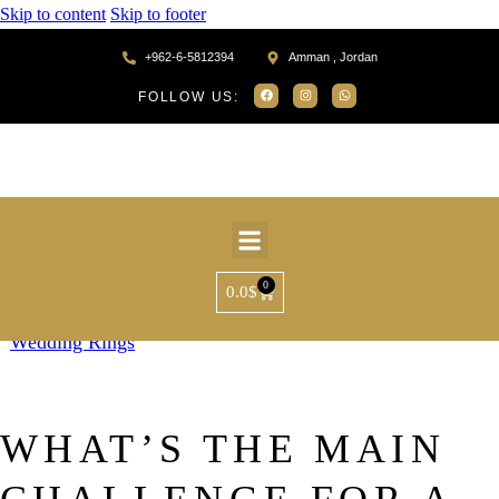
Skip to content
Skip to footer
+962-6-5812394
Amman , Jordan
FOLLOW US:
0
0.0
$
Wedding Rings
WHAT’S THE MAIN